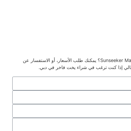
هل أنت مهتم بيخت Sunseeker Manhattan 68؟ يمكنك طلب الأسعار، أو الاستفسار عن
ثالي إذا كنت ترغب في شراء يخت فاخر في دبي.