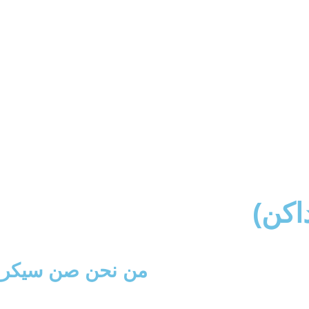
من نحن
صن سيكر
م