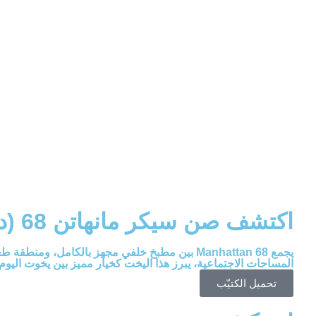
الشركة المُصنِّعة لليخت
سنة البناء
صن سيكر
2025
مسودة
مصمم التصم
1.6 م (5 أقدام و4 بوصات)
صن سيكر
معرضمعرض الصور
اكتشف
صن سيكر
مانهاتن 68 (ديكور داخلي داكن)
يجمع Manhattan 68 بين مطبخ خلفي مجهز بالكا
المساحات الاجتماعية، يبرز هذا اليخت كخيار مميز بين يخوت اليوم
تحميل الكتيّب