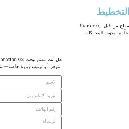
اطلع على تصميم Manhattan 68 لاستكشاف كيفية ترتيب كل سطح من قبل Sunseeker
ضحاً بين يخوت المحركات
التوفر، أو ترتيب زيارة خاصة—م