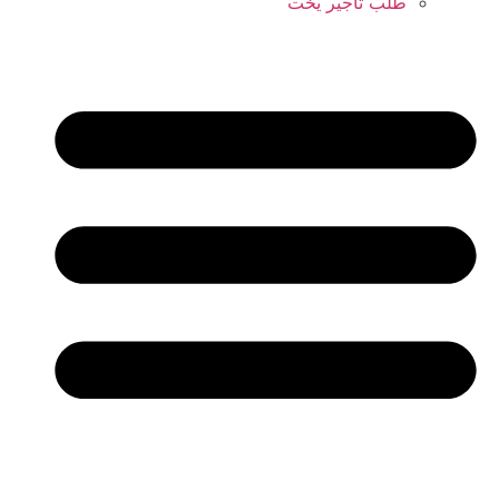
طلب تأجير يخت