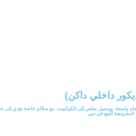
الطول الكلي
68FT
يم الخارجي
العلم / التسجيل
مُسجّل تحت العلم البري
مل، ومنطقة طعام واسعة، ووصول سلس إلى الكوكبيت، مع سلالم خاصة تؤدي إ
 المعروضة للبيع في دبي.