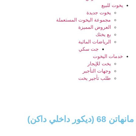
يخوت للبيع
يخوت جديدة
مجموعة اليخوت المستعملة
العروض المميزة
بع يختك
الرياضات المائية
جت سكي
خدمات اليخوت
يخت للإيجار
وجهات التأجير
طلب تأجير يخت
انهاتن 68 (ديكور داخلي داكن)