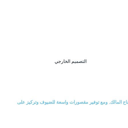
العرض
5.26 م (17 قدم و3 بوصات)
طاني
التصميم الخارجي
التصميم الداخلي
لى جناح المالك. ومع توفير مقصورات واسعة للضيوف وتركيز على