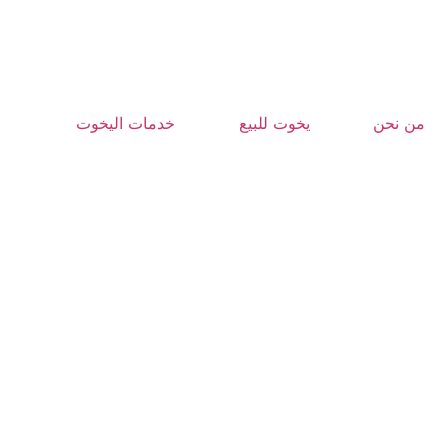
من نحن
يخوت للبيع
خدمات اليخوت