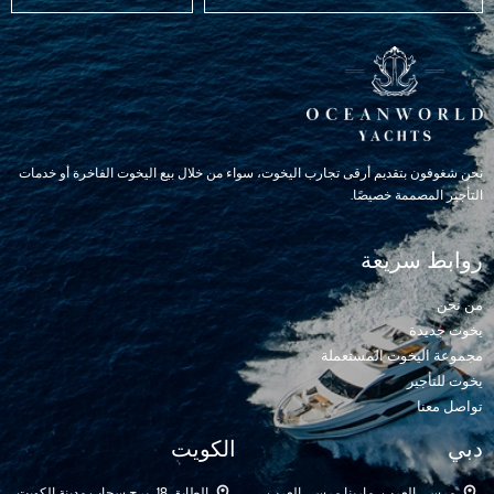
نحن شغوفون بتقديم أرقى تجارب اليخوت، سواء من خلال بيع اليخوت الفاخرة أو خدمات
التأجير المصممة خصيصًا.
روابط سريعة
من نحن
يخوت جديدة
مجموعة اليخوت المستعملة
يخوت للتأجير
تواصل معنا
دبي
الكويت
مرسى العرب، مارينا مرسى العرب
الطابق 18، برج سحاب
مدينة الكويت،